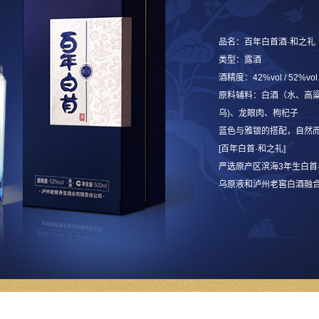
品名：百年白首酒·和之礼
类型：露酒
酒精度：42%vol / 52%vol
原料辅料：白酒（水、高粱
乌)、龙眼肉、枸杞子
蓝色与雅银的搭配，自然
[百年白首·和之礼]
严选原产区滨海3年生白
乌原液和泸州老窖白酒融