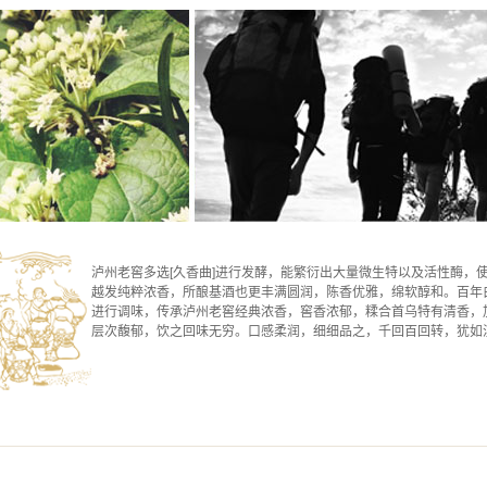
泸州老窖多选[久香曲]进行发酵，能繁衍出大量微生特以及活性酶，
越发纯粹浓香，所酿基酒也更丰满圆润，陈香优雅，绵软醇和。百年
进行调味，传承泸州老窖经典浓香，窖香浓郁，糅合首乌特有清香，
层次馥郁，饮之回味无穷。口感柔润，细细品之，千回百回转，犹如