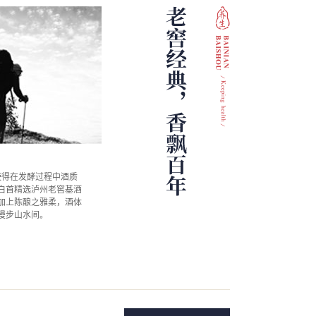
使得在发酵过程中酒质
白首精选泸州老窖基酒
加上陈酿之雅柔，酒体
漫步山水间。