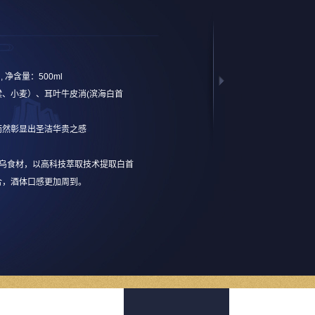
 , 净含量：500ml
、小麦）、耳叶牛皮消(滨海白首
而然彰显出圣洁华贵之感
首乌食材，以高科技萃取技术提取白首
合，酒体口感更加周到。