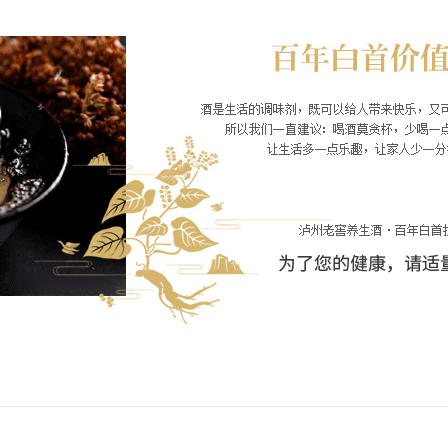
百年白首酒·和之
品名：百年白首酒·和之美
类型：露酒
酒精度：42%vol / 52%vo
原料：与辅料：白酒（水、
乌)、龙眼肉、枸杞子
红色代表着喜庆、热闹与
[百年白首·和之美]
严选2年生滨海白首乌食
和泸州老窖白酒融合，酒
爽迾，饮后尤香。