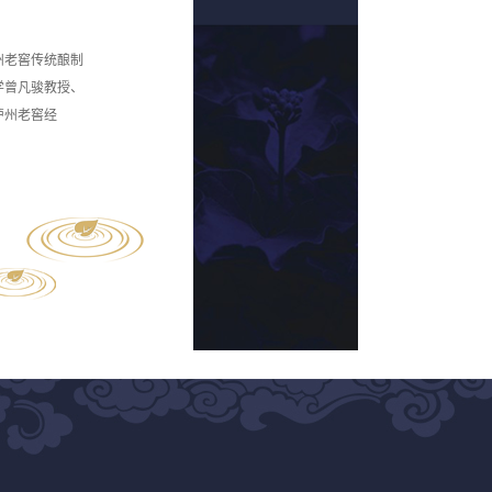
州老窖传统酿制
学曾凡骏教授、
泸州老窖经