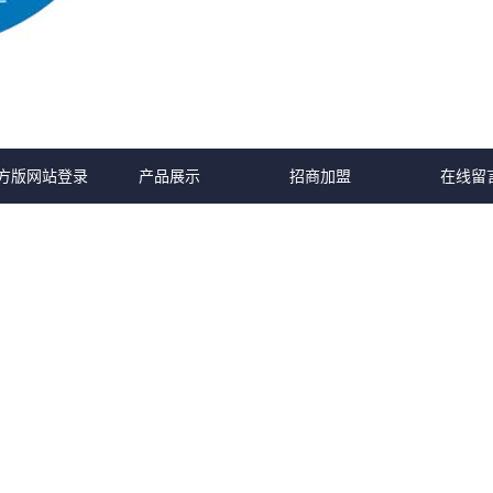
方版网站登录
产品展示
招商加盟
在线留
公司新闻
和之美
招商加盟
入口
行业新闻
和之礼