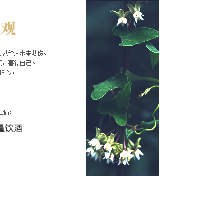
美
l, 净含量：500ml
高粱、小麦）、耳叶牛皮消(滨海白首
吉祥。
材，以高科技萃取技术提取白首乌原液
体口感浓郁饱满，入口柔润，馥而甘甜