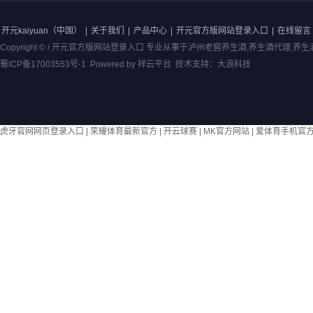
开元kaiyuan（中国）
|
关于我们
|
产品中心
|
开元官方版网站登录入口
|
在线留言
Copyright © / 开元官方版网站登录入口 专业从事于
泸州老窖养生酒
,
养生酒代理
,
养生
蜀ICP备17003553号-1
Powered by
祥云平台
技术支持：
大浪科技
虎牙官网网页登录入口
|
荣耀体育最新官方
|
开云球赛
|
MK官方网站
|
爱体育手机官