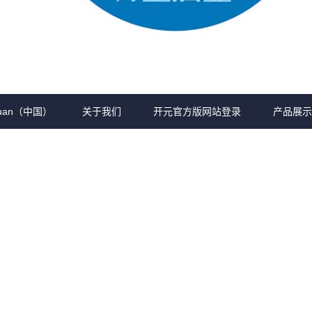
yuan（中国）
关于我们
开元官方版网站登录
产品展示
公司简介
公司新闻
和之美
入口
老窖视界
行业新闻
和之礼
资质荣誉
联系我们
企业精神
企业视频
营业执照