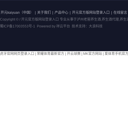
开元kaiyuan（中国）
|
关于我们
|
产品中心
|
开元官方版网站登录入口
|
在线留言
Copyright © / 开元官方版网站登录入口 专业从事于
泸州老窖养生酒
,
养生酒代理
,
养生
蜀ICP备17003553号-1
Powered by
祥云平台
技术支持：
大浪科技
虎牙官网网页登录入口
|
荣耀体育最新官方
|
开云球赛
|
MK官方网站
|
爱体育手机官