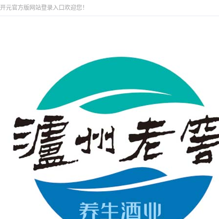
开元官方版网站登录入口欢迎您！