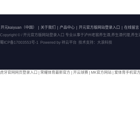
开元kaiyuan（中国）
|
关于我们
|
产品中心
|
开元官方版网站登录入口
|
在线留言
Copyright © / 开元官方版网站登录入口 专业从事于
泸州老窖养生酒
,
养生酒代理
,
养生
蜀ICP备17003553号-1
Powered by
祥云平台
技术支持：
大浪科技
虎牙官网网页登录入口
|
荣耀体育最新官方
|
开云球赛
|
MK官方网站
|
爱体育手机官