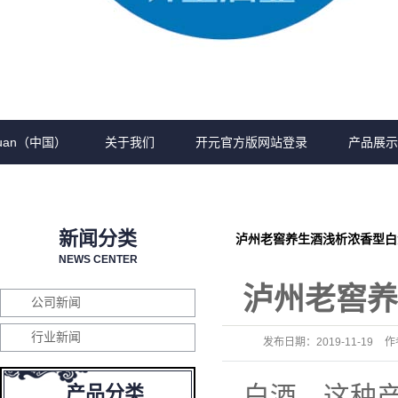
yuan（中国）
关于我们
开元官方版网站登录
产品展示
公司简介
公司新闻
和之美
入口
老窖视界
行业新闻
和之礼
新闻分类
泸州老窖养生酒浅析浓香型白
资质荣誉
NEWS CENTER
联系我们
泸州老窖养
公司新闻
企业精神
行业新闻
发布日期：
2019-11-19
作
企业视频
营业执照
白酒，这种
产品分类