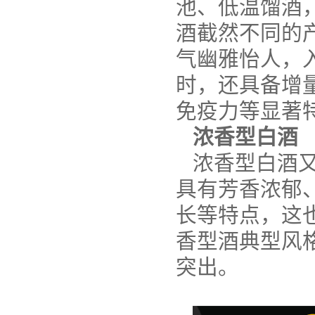
池、低温馏酒
酒截然不同的
气幽雅怡人，
时，还具备增
免疫力等显著
浓香型白酒
浓香型白酒
具有芳香浓郁
长等特点，这
香型酒典型风
突出。