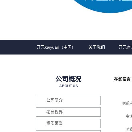
开元kaiyuan（中国）
关于我们
开元官
公司简介
老窖视界
公司概况
在线留言
资质荣誉
ABOUT US
联系我们
公司简介
联系
企业精神
老窖视界
企业视频
电
资质荣誉
营业执照
邮