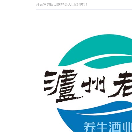
开元官方版网站登录入口欢迎您！