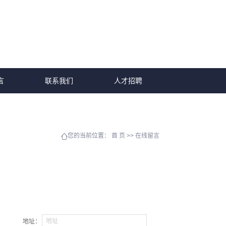
言
联系我们
人才招聘
联系我们
您的当前位置：
首 页
>> 在线留言
地址
地址：