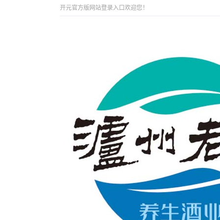
开元官方版网站登录入口欢迎您！