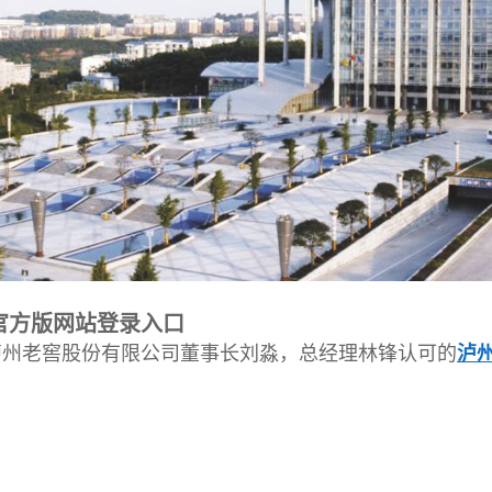
官方版网站登录入口
泸州老窖股份有限公司董事长刘淼，总经理林锋
认可的
泸