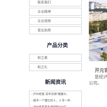
联系我们
企业精神
企业视频
营业执照
产品分类
和之美
和之礼
开元
是经
新闻资讯
公司。
泸州老窖·百年百首“健康大...
酒寻一个懂它的人，人寻一杯...