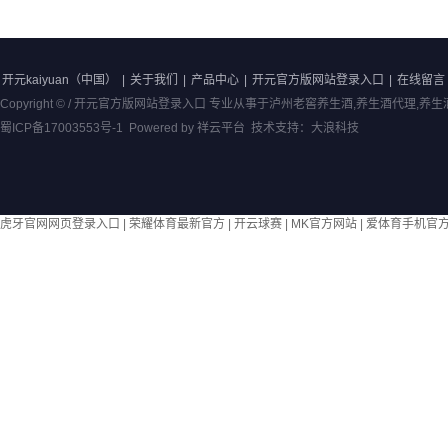
开元kaiyuan（中国）
|
关于我们
|
产品中心
|
开元官方版网站登录入口
|
在线留言
Copyright © / 开元官方版网站登录入口 专业从事于
泸州老窖养生酒
,
养生酒代理
,
养生
蜀ICP备17003553号-1
Powered by
祥云平台
技术支持：
大浪科技
虎牙官网网页登录入口
|
荣耀体育最新官方
|
开云球赛
|
MK官方网站
|
爱体育手机官