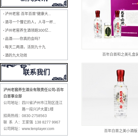
泸州老窖·百年百首“健康大...
酒寻一个懂它的人，人寻一杯...
泸州老窖养生酒领跑300亿...
品酒——你真的会吗？
每天二两酒，活到九十九
百年白首和之美礼盒
酒的九大功效
联系我们
泸州老窖养生酒业有限责任公司•百年
白首事业部
公司地址：四川省泸州市江阳区连江
路一段兴泸大厦1楼
招商热线：0830-2758563
联系
人：王家强 138 8277 9967
公司网址：www.tenplayer.com
百年白首之美小酒版