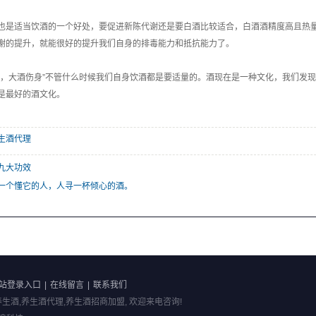
也是适当饮酒的一个好处，要促进新陈代谢还是要白酒比较适合，白酒酒精度高且热
谢的提升，就能很好的提升我们自身的排毒能力和抵抗能力了。
情，大酒伤身”不管什么时候我们自身饮酒都是要适量的。酒现在是一种文化，我们发
是最好的酒文化。
生酒代理
九大功效
一个懂它的人，人寻一杯倾心的酒。
站登录入口
|
在线留言
|
联系我们
养生酒
,
养生酒代理
,
养生酒招商加盟
, 欢迎来电咨询!