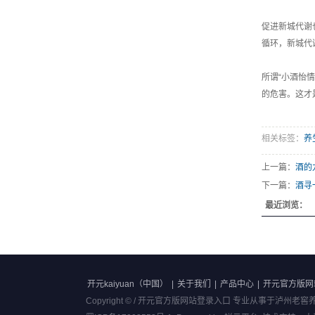
促进新城代谢
循环，新城代
所谓“小酒怡
的危害。这才
相关标签：
养
上一篇：
酒的
下一篇：
酒寻
最近浏览：
开元kaiyuan（中国）
|
关于我们
|
产品中心
|
开元官方版网
Copyright © / 开元官方版网站登录入口 专业从事于
泸州老窖