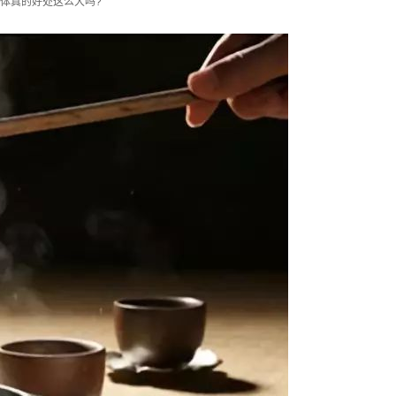
体真的好处这么大吗?