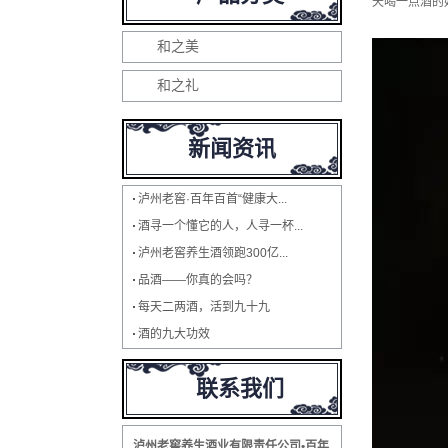
天喝一点酒的
和之美
和之礼
新闻资讯
泸州老窖·百年百首“健康大...
酒寻一个懂它的人，人寻一杯...
泸州老窖养生酒领跑300亿...
品酒——你真的会吗？
每天二两酒，活到九十九
酒的九大功效
联系我们
泸州老窖养生酒业有限责任公司•百年