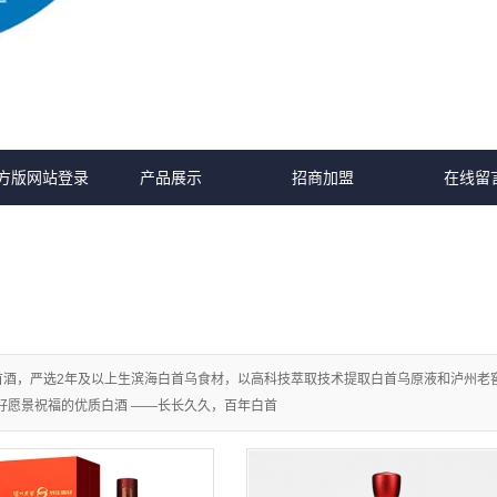
方版网站登录
产品展示
招商加盟
在线留
公司新闻
和之美
招商加盟
入口
行业新闻
和之礼
首酒，严选2年及以上生滨海白首乌食材，以高科技萃取技术提取白首乌原液和泸州老
好愿景祝福的优质白酒 ——长长久久，百年白首