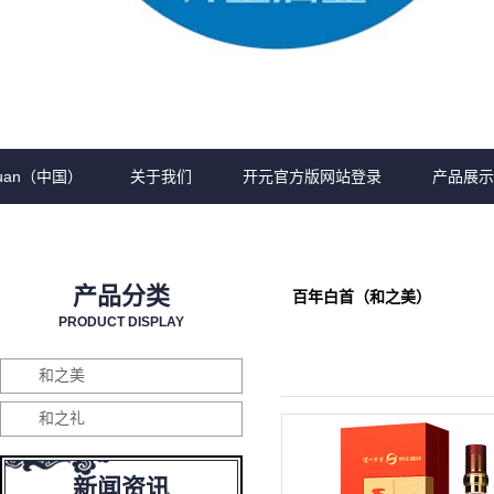
yuan（中国）
关于我们
开元官方版网站登录
产品展示
公司简介
公司新闻
和之美
入口
老窖视界
行业新闻
和之礼
产品分类
百年白首（和之美）
资质荣誉
PRODUCT DISPLAY
联系我们
和之美
企业精神
和之礼
企业视频
营业执照
新闻资讯