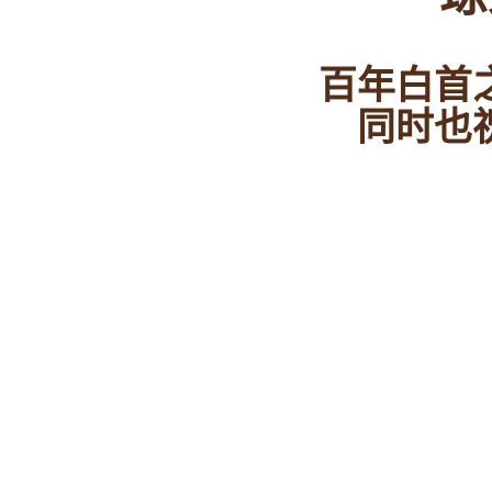
百年白首
同时也