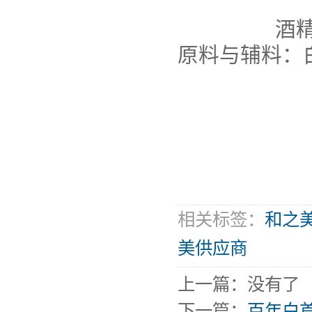
酒精
原料与辅料：
相关标签：
和之
美供应商
上一篇：没有了
下一篇：
百年白