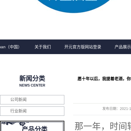
yuan（中国）
关于我们
开元官方版网站登录
产品展示
公司简介
公司新闻
和之美
入口
老窖视界
行业新闻
和之礼
新闻分类
愿十年以后，我提着老酒，你
资质荣誉
NEWS CENTER
联系我们
公司新闻
企业精神
发布日期：
2021-1
行业新闻
企业视频
那一年，时间
营业执照
产品分类