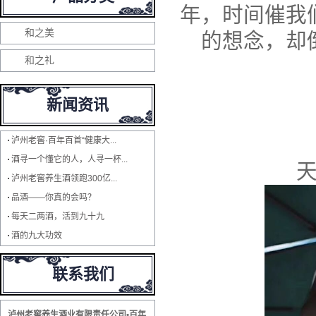
年，时间催我
和之美
的想念，却
和之礼
新闻资讯
泸州老窖·百年百首“健康大...
酒寻一个懂它的人，人寻一杯...
泸州老窖养生酒领跑300亿...
品酒——你真的会吗？
每天二两酒，活到九十九
酒的九大功效
联系我们
泸州老窖养生酒业有限责任公司•百年