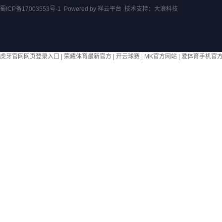
蜀ICP备17003553号-1
Powered by
祥云平台
技术支持：
大浪科技
虎牙官网网页登录入口
|
荣耀体育最新官方
|
开云球赛
|
MK官方网站
|
爱体育手机官