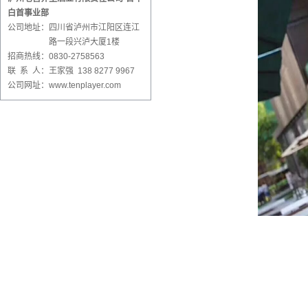
白首事业部
公司地址：四川省泸州市江阳区连江
路一段兴泸大厦1楼
招商热线：0830-2758563
联系
人：王家强 138 8277 9967
公司网址：www.tenplayer.com