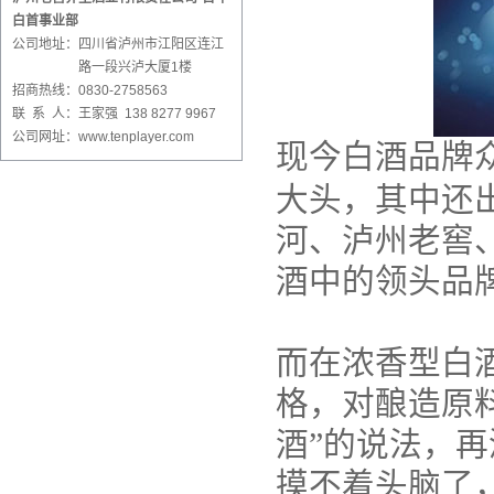
白首事业部
公司地址：四川省泸州市江阳区连江
路一段兴泸大厦1楼
招商热线：0830-2758563
联系
人：王家强 138 8277 9967
公司网址：www.tenplayer.com
现今白酒品牌
大头，其中还
河、泸州老窖
酒中的领头品
而在浓香型白
格，对酿造原
酒”的说法，
摸不着头脑了