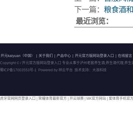
下一篇：
粮食酒
最近浏览：
开元kaiyuan（中国）
|
关于我们
|
产品中心
|
开元官方版网站登录入口
|
在线留言
Copyright © / 开元官方版网站登录入口 专业从事于
泸州老窖养生酒
,
养生酒代理
,
养生
蜀ICP备17003553号-1
Powered by
祥云平台
技术支持：
大浪科技
虎牙官网网页登录入口
|
荣耀体育最新官方
|
开云球赛
|
MK官方网站
|
爱体育手机官