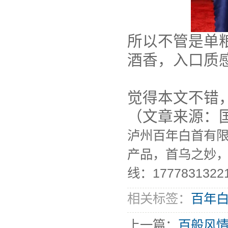
所以不管是单
酒香，入口质
觉得本文不错
（文章来源：
泸州百年白首有
产品，首乌之妙
线：1777831322
相关标签：
百年
上一篇：
百般风