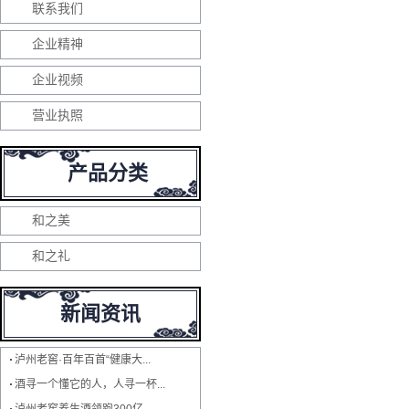
联系我们
企业精神
企业视频
营业执照
产品分类
和之美
和之礼
新闻资讯
泸州老窖·百年百首“健康大...
酒寻一个懂它的人，人寻一杯...