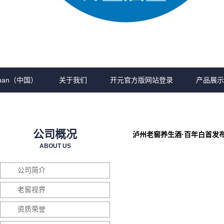
yuan（中国）
关于我们
开元官方版网站登录
产品展示
公司简介
公司新闻
和之美
入口
老窖视界
行业新闻
和之礼
公司概况
泸州老窖养生酒·百年白首发
资质荣誉
ABOUT US
联系我们
公司简介
企业精神
老窖视界
企业视频
资质荣誉
营业执照