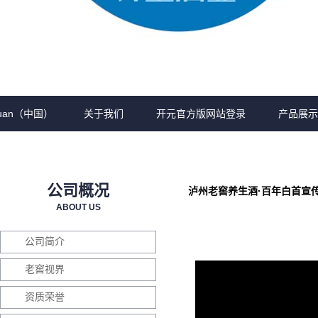
yuan（中国）
关于我们
开元官方版网站登录
产品展示
公司简介
公司新闻
和之美
入口
老窖视界
行业新闻
和之礼
公司概况
泸州老窖养生酒·百年白首宣
资质荣誉
ABOUT US
联系我们
公司简介
企业精神
老窖视界
企业视频
资质荣誉
营业执照